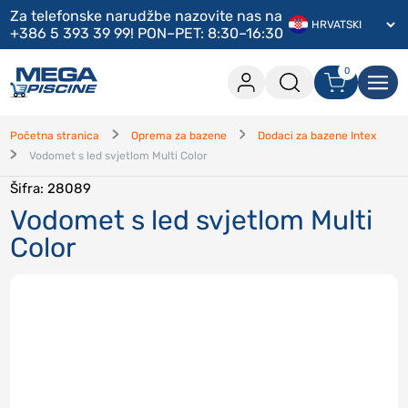
Za telefonske narudžbe nazovite nas na
+386 5 393 39 99! PON–PET: 8:30–16:30
0
0 artikala u košarici
Prijava
Početna stranica
Oprema za bazene
Dodaci za bazene Intex
Vodomet s led svjetlom Multi Color
Na blagajnu
Šifra
: 28089
Nastavi kupnju
Vodomet s led svjetlom Multi
Color
Prijavi se
Jesi li zaboravio lozinku?
?
Jesi li zaboravio korisničko ime?
?
Registriraj se
Kreiraj račun