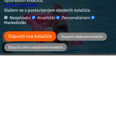
upotrebom kolačića.
Više o kolačićima
Slažem se s postavljanjem sljedećih kolačića
Neophodni
Analitički
Personalizirani
Marketinški
Dopusti sve kolačiće
Dopusti odabrane kolačiće
Dopusti samo neophodne kolačiće
44,90€
U KOŠARICU
05 39 33 999
Sve informacije i korisnička podrška
Brza dostava