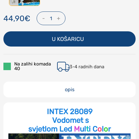
44,90€
-
+
1
U KOŠARICU
Na zalihi komada
3-4 radnih dana
40
opis
INTEX 28089
Vodomet s
svjetlom Led
M
ul
t
i C
o
l
o
r