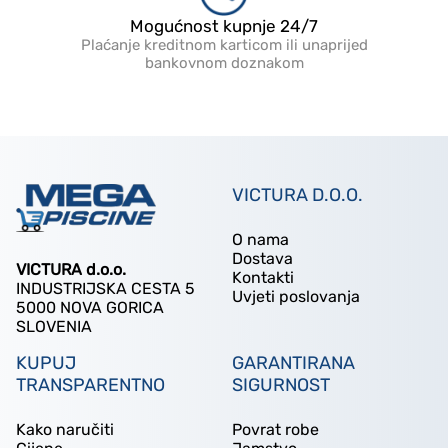
Mogućnost kupnje 24/7
Plaćanje kreditnom karticom ili unaprijed
bankovnom doznakom
VICTURA D.O.O.
O nama
Dostava
VICTURA d.o.o.
Kontakti
INDUSTRIJSKA CESTA 5
Uvjeti poslovanja
5000 NOVA GORICA
SLOVENIA
KUPUJ
GARANTIRANA
TRANSPARENTNO
SIGURNOST
Kako naručiti
Povrat robe