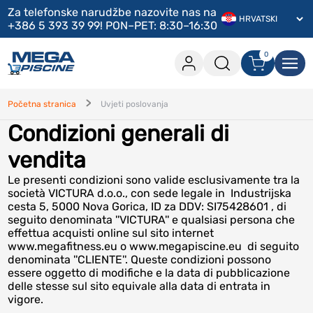
Za telefonske narudžbe nazovite nas na
+386 5 393 39 99! PON–PET: 8:30–16:30
0
0 artikala u košarici
Prijava
Početna stranica
Uvjeti poslovanja
Condizioni generali di
Na blagajnu
vendita
Nastavi kupnju
Le presenti condizioni sono valide esclusivamente tra la
Prijavi se
società VICTURA d.o.o., con sede legale in Industrijska
cesta 5, 5000 Nova Gorica, ID za DDV: SI75428601 , di
Jesi li zaboravio lozinku?
?
seguito denominata ''VICTURA'' e qualsiasi persona che
Jesi li zaboravio korisničko ime?
?
effettua acquisti online sul sito internet
www.megafitness.eu o www.megapiscine.eu di seguito
Registriraj se
denominata ''CLIENTE''. Queste condizioni possono
essere oggetto di modifiche e la data di pubblicazione
delle stesse sul sito equivale alla data di entrata in
Kreiraj račun
vigore.