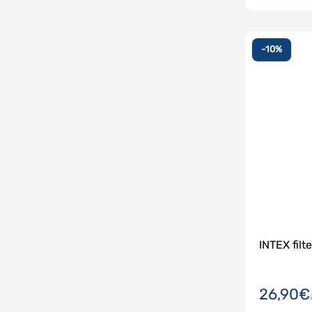
-10%
INTEX filt
26,90€