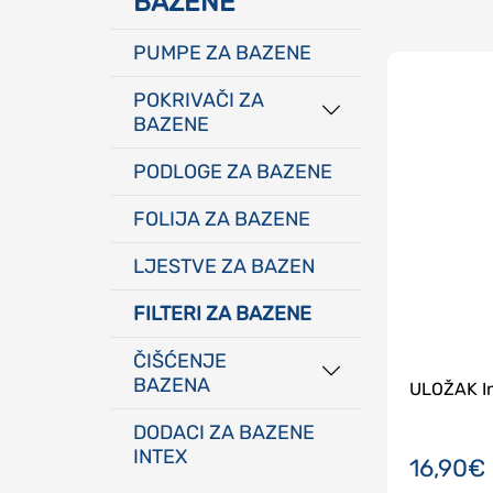
BAZENE
PUMPE ZA BAZENE
POKRIVAČI ZA
BAZENE
Solarni Pokrivači Za
PODLOGE ZA BAZENE​
Bazene
FOLIJA ZA BAZENE
LJESTVE ZA BAZEN​
FILTERI ZA BAZENE
ČIŠĆENJE
BAZENA
U
Usisavači Za Bazene
DODACI ZA BAZENE
INTEX
16,90€
Kemikalije Za Bazene