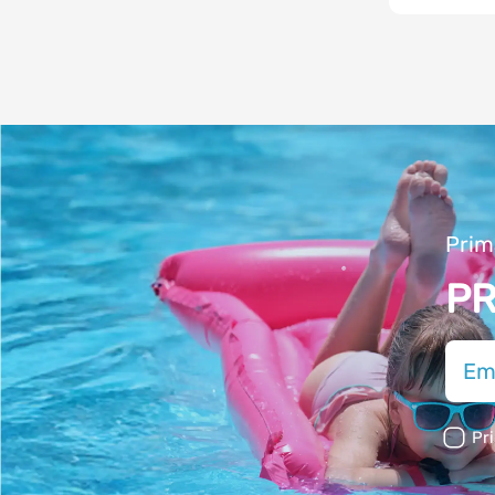
Prim
PR
Pr