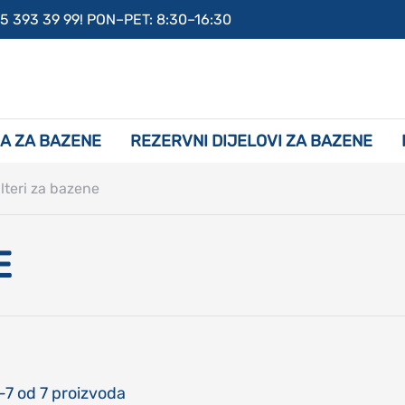
 5 393 39 99! PON–PET: 8:30–16:30
A ZA BAZENE
REZERVNI DIJELOVI ZA BAZENE
ilteri za bazene
E
-7
od
7
proizvoda