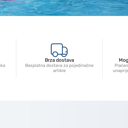
Brza dostava
Mog
čka
Besplatna dostava za pojedinačne
Plaćan
artikle
unapri