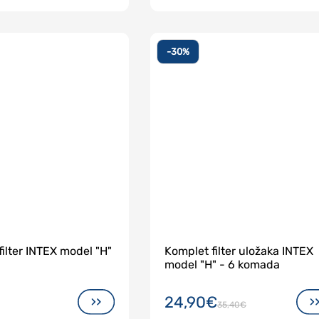
-30%
filter INTEX model "H"
Komplet filter uložaka INTEX
model "H" - 6 komada
24,90€
35,40€