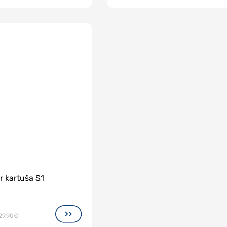
er kartuša S1
29,90€