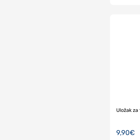
Setovi Za Čišćenje
Bazena
Uložak za 
9,90€