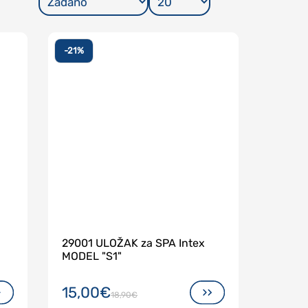
Kreiraj račun
-21%
29001 ULOŽAK za SPA Intex
MODEL "S1"
15,00€
18,90€