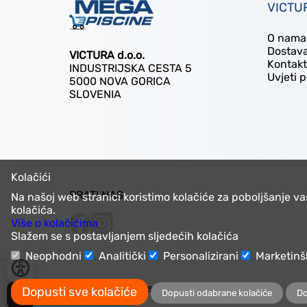
VICTUR
O nama
Dostav
VICTURA d.o.o.
Kontakt
INDUSTRIJSKA CESTA 5
Uvjeti 
5000 NOVA GORICA
SLOVENIA
Kolačići
PRATI NAS
Na našoj web stranici koristimo kolačiće za poboljšanje v
kolačića.
Više o kolačićima
Slažem se s postavljanjem sljedećih kolačića
Neophodni
Analitički
Personalizirani
Marketinš
© 2025 Megapiscine
Dopusti sve kolačiće
Dopusti odabrane kolačiće
Do