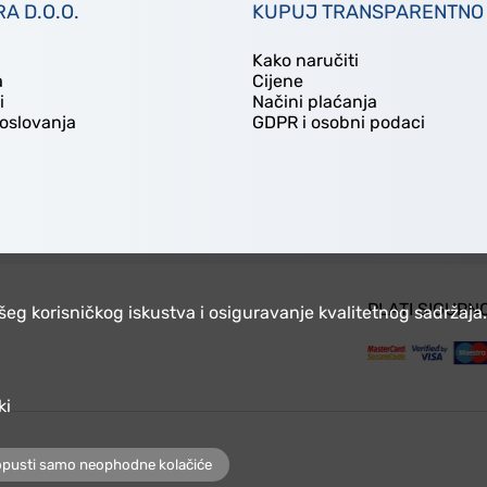
A D.O.O.
KUPUJ TRANSPARENTNO
Kako naručiti
a
Cijene
i
Načini plaćanja
poslovanja
GDPR i osobni podaci
PLATI SIGURN
ašeg korisničkog iskustva i osiguravanje kvalitetnog sadržaj
ki
pusti samo neophodne kolačiće