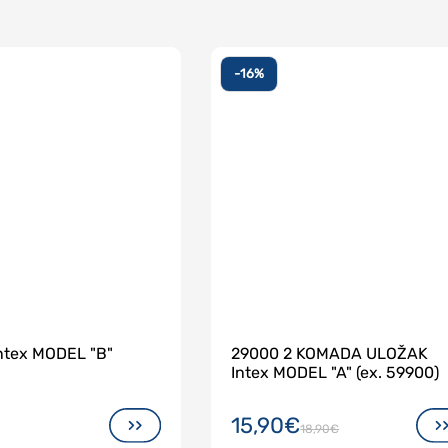
-16%
LOŽAK Intex MODEL "B"
29000 2 KOMADA ULOŽAK
Intex MODEL "A" (ex. 59900)
15,90€
18,90€